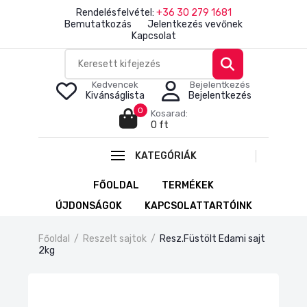
Rendelésfelvétel:
+36 30 279 1681
Bemutatkozás
Jelentkezés vevőnek
Kapcsolat
Kedvencek
Bejelentkezés
Kivánságlista
Bejelentkezés
0
Kosarad:
0 ft
KATEGÓRIÁK
FŐOLDAL
TERMÉKEK
ÚJDONSÁGOK
KAPCSOLATTARTÓINK
Főoldal
/
Reszelt sajtok
/
Resz.Füstölt Edami sajt
2kg