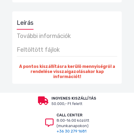
Leírás
További információk
Feltöltött fájlok
A pontos kiszállításra kerülö mennyiségről a
rendelése visszaigazolásakor kap
információt!
INGYENES KISZÁLLÍTÁS
50.000,- Ft felett
CALL CENTER
8:00-16:00 között
(munkanapokon)
+36 30 279 1681